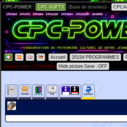
CPC-POWER :
CPC-SOFTS
(Base de données) -
CPCAr
Accueil
20154 PROGRAMMES
Session end : 12h00m00s
Hide picture Sexe : OFF