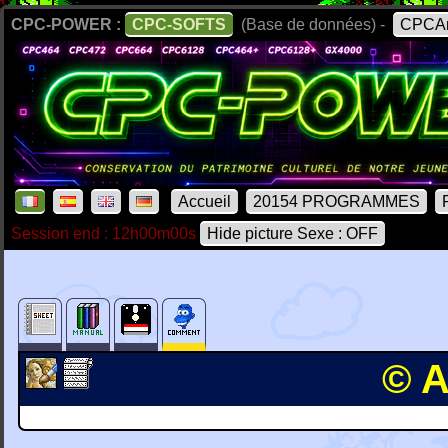
CPC-POWER :
CPC-SOFTS
(Base de données) -
CPCAr
Accueil
20154 PROGRAMMES
Session end : 12h00m00s
Hide picture Sexe : OFF
© A