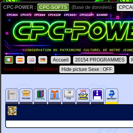
CPC-POWER :
CPC-SOFTS
(Base de données) -
CPCAr
Accueil
20154 PROGRAMMES
Session end : 12h00m00s
Hide picture Sexe : OFF