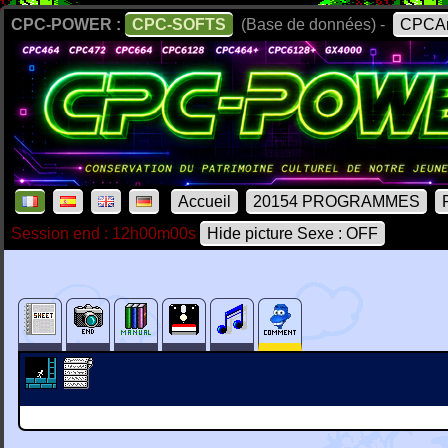
CPC-POWER :
CPC-SOFTS
(Base de données) -
CPCAr
Accueil
20154 PROGRAMMES
Session end : 12h00m00s
Hide picture Sexe : OFF