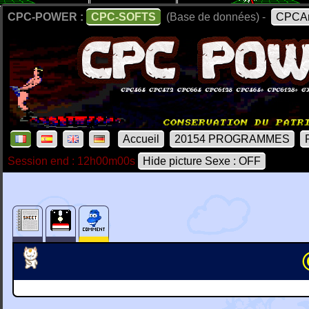
CPC-POWER :
CPC-SOFTS
(Base de données) -
CPCAr
Accueil
20154 PROGRAMMES
Session end : 12h00m00s
Hide picture Sexe : OFF