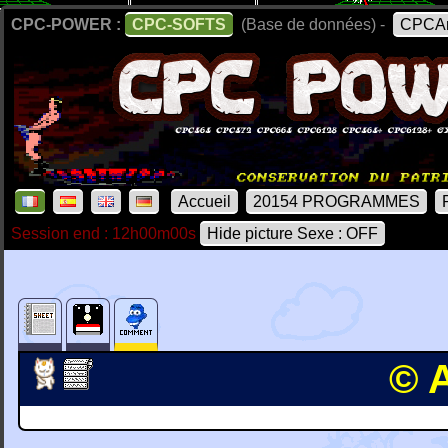
CPC-POWER :
CPC-SOFTS
(Base de données) -
CPCAr
Accueil
20154 PROGRAMMES
Session end : 12h00m00s
Hide picture Sexe : OFF
© 