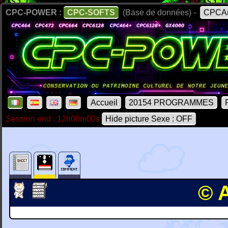
CPC-POWER :
CPC-SOFTS
(Base de données) -
CPCAr
Accueil
20154 PROGRAMMES
Session end : 12h00m00s
Hide picture Sexe : OFF
© 