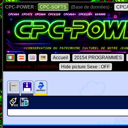
CPC-POWER :
CPC-SOFTS
(Base de données) -
CPCA
Accueil
20154 PROGRAMMES
Session end : 12h00m00s
Hide picture Sexe : OFF