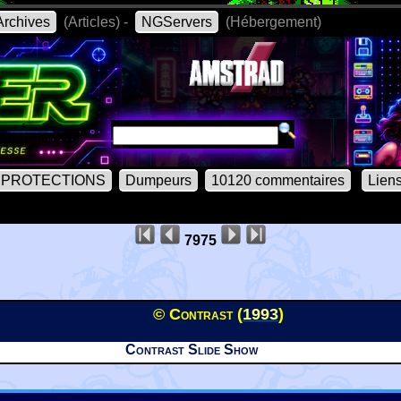
rchives
(Articles) -
NGServers
(Hébergement)
PROTECTIONS
Dumpeurs
10120 commentaires
Lien
7975
© Contrast (
1993
)
Contrast Slide Show