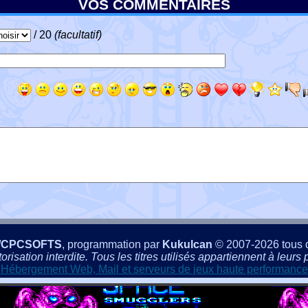
VOS COMMENTAIRES
/ 20
(facultatif)
/CPCSOFTS
, programmation par
Kukulcan
© 2007-2026 tous d
isation interdite. Tous les titres utilisés appartiennent à leurs p
Hébergement Web, Mail et serveurs de jeux haute performance