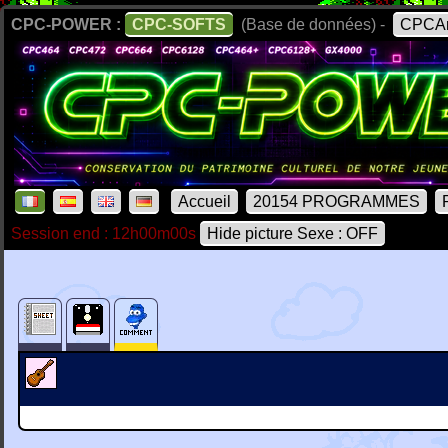
CPC-POWER :
CPC-SOFTS
(Base de données) -
CPCAr
Accueil
20154 PROGRAMMES
Session end : 12h00m00s
Hide picture Sexe : OFF