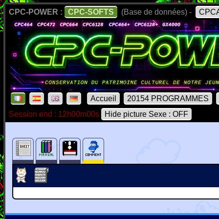
CPC-POWER :
CPC-SOFTS
(Base de données) -
CPCA
Accueil
20154 PROGRAMMES
Session end : 12h00m00s
Hide picture Sexe : OFF