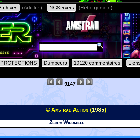
rchives
(Articles) -
NGServers
(Hébergement)
PROTECTIONS
Dumpeurs
10120 commentaires
Lien
9147
© Amstrad Action (
1985
)
Zebra Windmills