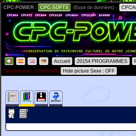
CPC-POWER :
CPC-SOFTS
(Base de données) -
CPCAr
Accueil
20154 PROGRAMMES
Session end : 12h00m00s
Hide picture Sexe : OFF