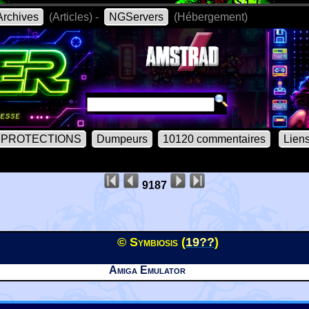
rchives
(Articles) -
NGServers
(Hébergement)
PROTECTIONS
Dumpeurs
10120 commentaires
Lien
9187
© Symbiosis (
19??
)
Amiga Emulator