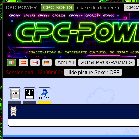
CPC-POWER :
CPC-SOFTS
(Base de données) -
CPCA
Accueil
20154 PROGRAMMES
Session end : 12h00m00s
Hide picture Sexe : OFF