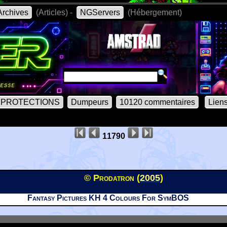
rchives
(Articles) -
NGServers
(Hébergement)
PROTECTIONS
Dumpeurs
10120 commentaires
Lien
11790
© Prodatron (
2005
)
Fantasy Pictures KH 4 Colours For SymBOS