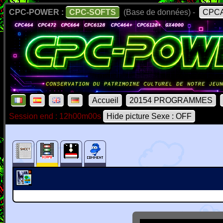
CPC-POWER :
CPC-SOFTS
(Base de données) -
CPCA
Accueil
20154 PROGRAMMES
Session end : 12h00m00s
Hide picture Sexe : OFF