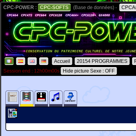
CPC-POWER :
CPC-SOFTS
(Base de données) -
CPCAr
Accueil
20154 PROGRAMMES
Session end : 12h00m00s
Hide picture Sexe : OFF