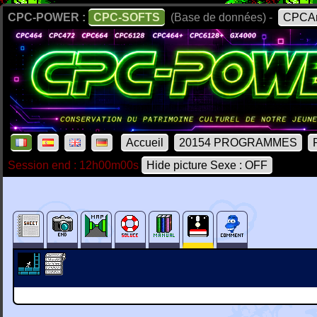
CPC-POWER :
CPC-SOFTS
(Base de données) -
CPCAr
Accueil
20154 PROGRAMMES
Session end : 12h00m00s
Hide picture Sexe : OFF