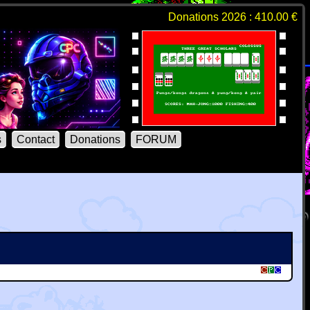
Donations 2026 : 410.00 €
s
Contact
Donations
FORUM