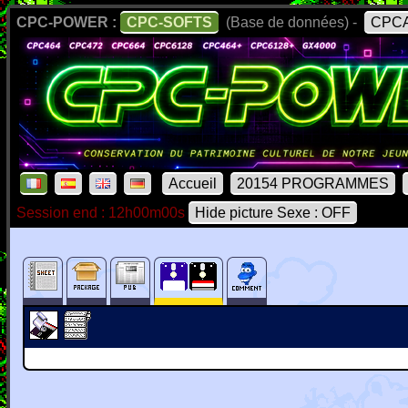
CPC-POWER :
CPC-SOFTS
(Base de données) -
CPCA
Accueil
20154 PROGRAMMES
Session end : 12h00m00s
Hide picture Sexe : OFF