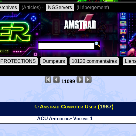
rchives
(Articles) -
NGServers
(Hébergement)
PROTECTIONS
Dumpeurs
10120 commentaires
Lien
11099
© Amstrad Computer User (
1987
)
ACU Anthology Volume 1