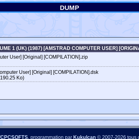
DUMP
ME 1 (UK) (1987) [AMSTRAD COMPUTER USER] [ORIGIN
ter User] [Original] [COMPILATION].zip
omputer User] [Original] [COMPILATION].dsk
190.25 Ko)
/CPCSOFTS
, programmation par
Kukulcan
© 2007-2026 tous d