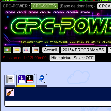
CPC-POWER :
CPC-SOFTS
(Base de données) -
CPCAr
Accueil
20154 PROGRAMMES
Session end : 12h00m00s
Hide picture Sexe : OFF