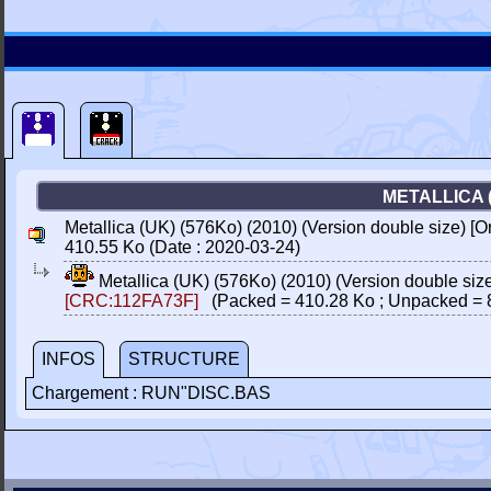
METALLICA (
Metallica (UK) (576Ko) (2010) (Version double size) [O
410.55 Ko (Date : 2020-03-24)
Metallica (UK) (576Ko) (2010) (Version double size
[CRC:112FA73F]
(Packed = 410.28 Ko ; Unpacked = 
INFOS
STRUCTURE
Chargement : RUN"DISC.BAS