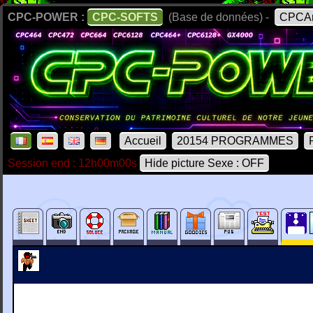
CPC-POWER :
CPC-SOFTS
(Base de données) -
CPCAr
Accueil
20154 PROGRAMMES
Session end : 12h00m00s
Hide picture Sexe : OFF