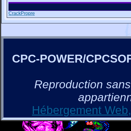
CrackPropre
CPC-POWER/CPCSO
Reproduction sans a
appartienn
Hébergement Web, 