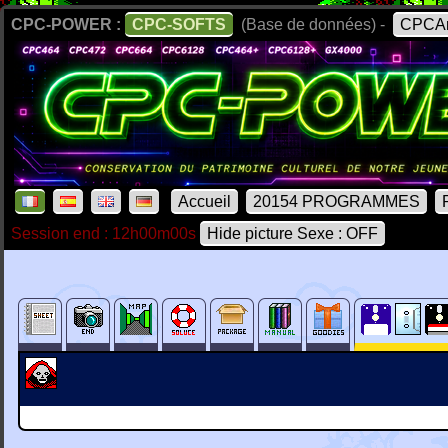
CPC-POWER :
CPC-SOFTS
(Base de données) -
CPCAr
Accueil
20154 PROGRAMMES
Session end : 12h00m00s
Hide picture Sexe : OFF