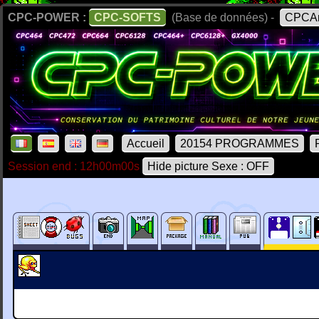
CPC-POWER :
CPC-SOFTS
(Base de données) -
CPCAr
Accueil
20154 PROGRAMMES
Session end : 12h00m00s
Hide picture Sexe : OFF