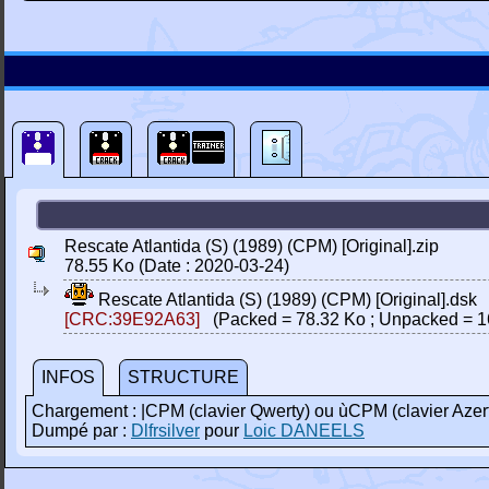
Rescate Atlantida (S) (1989) (CPM) [Original].zip
78.55 Ko (Date : 2020-03-24)
Rescate Atlantida (S) (1989) (CPM) [Original].dsk
[CRC:39E92A63]
(Packed = 78.32 Ko ; Unpacked = 1
INFOS
STRUCTURE
Chargement : |CPM (clavier Qwerty) ou ùCPM (clavier Azer
Dumpé par :
Dlfrsilver
pour
Loic DANEELS