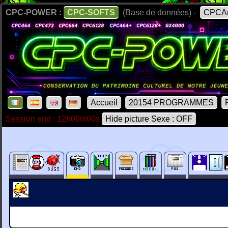
CPC-POWER :
CPC-SOFTS
(Base de données) -
CPCAr
Accueil
20154 PROGRAMMES
Session end : 12h00m00s
Hide picture Sexe : OFF