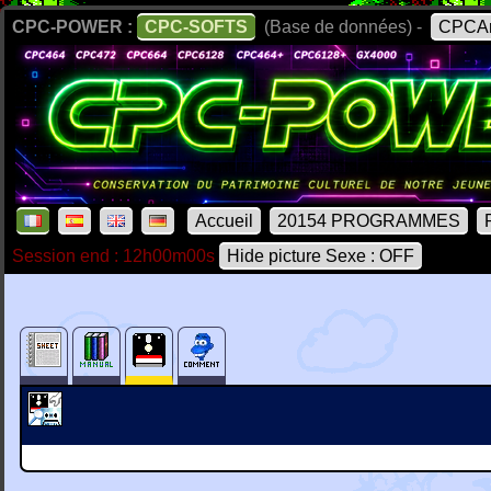
CPC-POWER :
CPC-SOFTS
(Base de données) -
CPCAr
Accueil
20154 PROGRAMMES
Session end : 12h00m00s
Hide picture Sexe : OFF