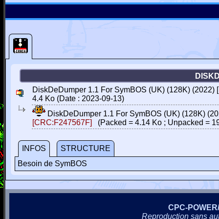
DISKD
DiskDeDumper 1.1 For SymBOS (UK) (128K) (2022) [
4.4 Ko (Date : 2023-09-13)
DiskDeDumper 1.1 For SymBOS (UK) (128K) (202
[CRC:F247567F]
(Packed = 4.14 Ko ; Unpacked = 19
INFOS
STRUCTURE
Besoin de SymBOS
CPC-POWER
Reproduction sans autor