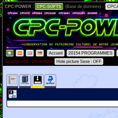
CPC-POWER :
CPC-SOFTS
(Base de données) -
CPCA
Accueil
20154 PROGRAMMES
Session end : 12h00m00s
Hide picture Sexe : OFF