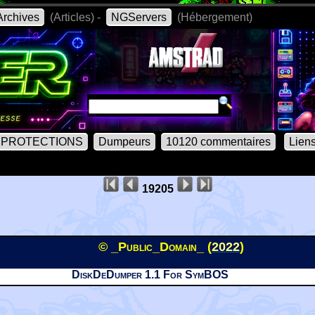
rchives
(Articles) -
NGServers
(Hébergement)
PROTECTIONS
Dumpeurs
10120 commentaires
Lien
19205
© _Public_Domain_ (
2022
)
DiskDeDumper 1.1 For SymBOS