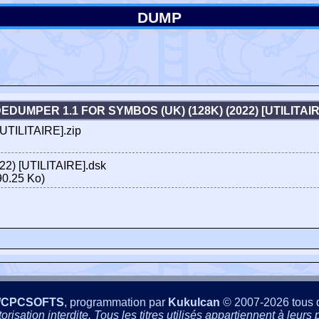
DUMP
EDUMPER 1.1 FOR SYMBOS (UK) (128K) (2022) [UTILITA
UTILITAIRE].zip
2) [UTILITAIRE].dsk
0.25 Ko)
/CPCSOFTS
, programmation par
Kukulcan
© 2007-2026 tous d
isation interdite. Tous les titres utilisés appartiennent à leurs p