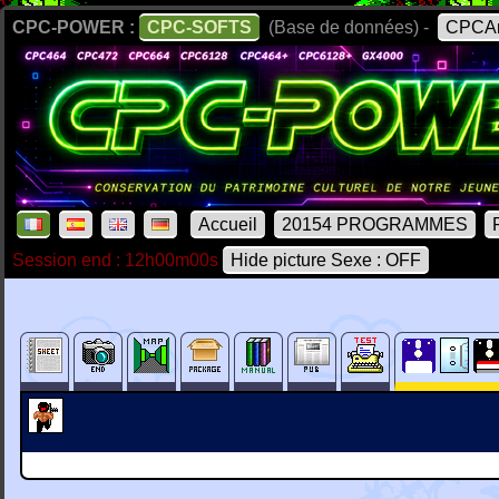
CPC-POWER :
CPC-SOFTS
(Base de données) -
CPCAr
Accueil
20154 PROGRAMMES
Session end : 12h00m00s
Hide picture Sexe : OFF