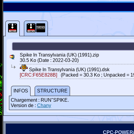
Spike In Transylvania (UK) (1991).zip
30.5 Ko (Date : 2022-03-20)
Spike In Transylvania (UK) (1991).dsk
[CRC:F65E828B]
(Packed = 30.3 Ko ; Unpacked = 1
INFOS
STRUCTURE
Chargement : RUN"SPIKE.
Version de :
Chany
CPC-POWER