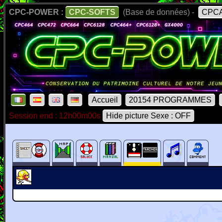
CPC-POWER :
CPC-SOFTS
(Base de données) -
CPCA
Accueil
20154 PROGRAMMES
Session end : 12h00m00s
Hide picture Sexe : OFF