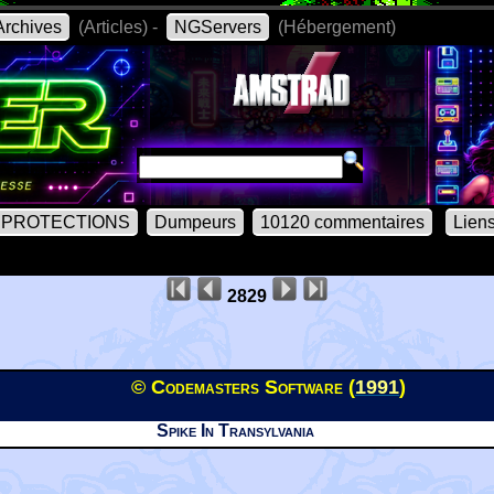
rchives
(Articles) -
NGServers
(Hébergement)
PROTECTIONS
Dumpeurs
10120 commentaires
Lien
2829
© Codemasters Software (
1991
)
Spike In Transylvania