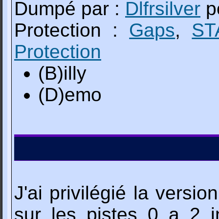
Dumpé par :
Dlfrsilver
p
Protection :
Gaps
,
ST
Protection
(B)illy
(D)emo
J'ai privilégié la ver
sur les pistes 0 a 2 