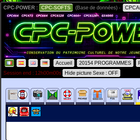
CPC-POWER :
CPC-SOFTS
(Base de données) -
CPCAr
Accueil
20154 PROGRAMMES
Session end : 12h00m00s
Hide picture Sexe : OFF