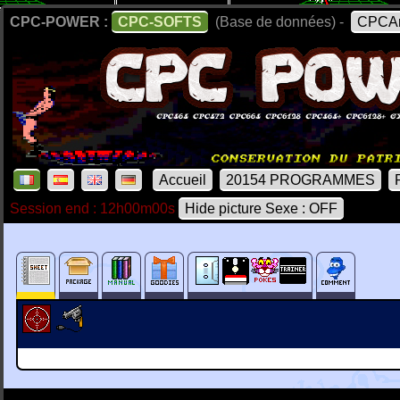
CPC-POWER :
CPC-SOFTS
(Base de données) -
CPCAr
Accueil
20154 PROGRAMMES
Session end : 12h00m00s
Hide picture Sexe : OFF