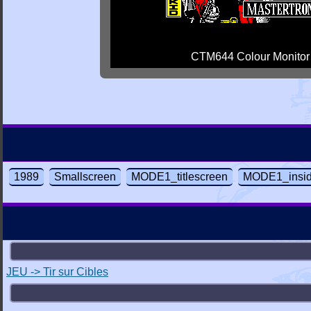
CTM644 Colour Monitor
1989
Smallscreen
MODE1_titlescreen
MODE1_insi
JEU -> Tir sur Cibles