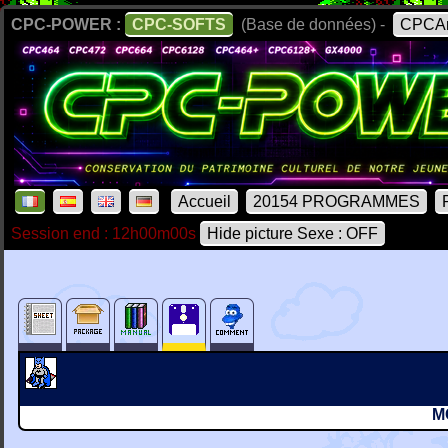
CPC-POWER :
CPC-SOFTS
(Base de données) -
CPCAr
Accueil
20154 PROGRAMMES
Session end : 12h00m00s
Hide picture Sexe : OFF
MC