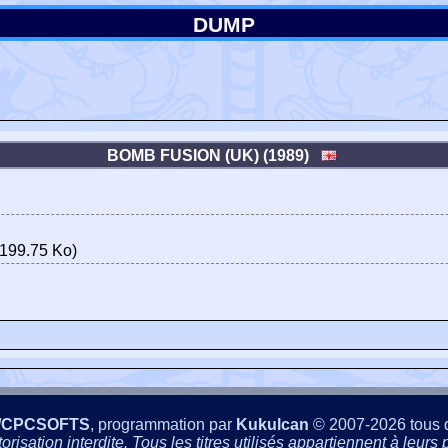
DUMP
BOMB FUSION (UK) (1989)
199.75 Ko)
/CPCSOFTS
, programmation par
Kukulcan
© 2007-2026 tous d
isation interdite. Tous les titres utilisés appartiennent à leurs p