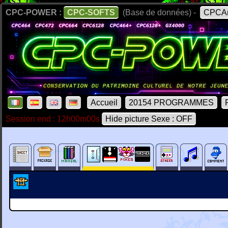
CPC-POWER :
CPC-SOFTS
(Base de données) -
CPCAr
Accueil
20154 PROGRAMMES
Session end : 12h00m00s
Hide picture Sexe : OFF