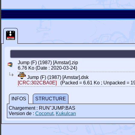
Jump (F) (1987) [Amstar].zip
6.76 Ko (Date : 2020-03-24)
Jump (F) (1987) [Amstar].dsk
[CRC:302CBA0E]
(Packed = 6.61 Ko ; Unpacked = 19
INFOS
STRUCTURE
Chargement : RUN"JUMP.BAS
Version de :
Coconut
,
Kukulcan