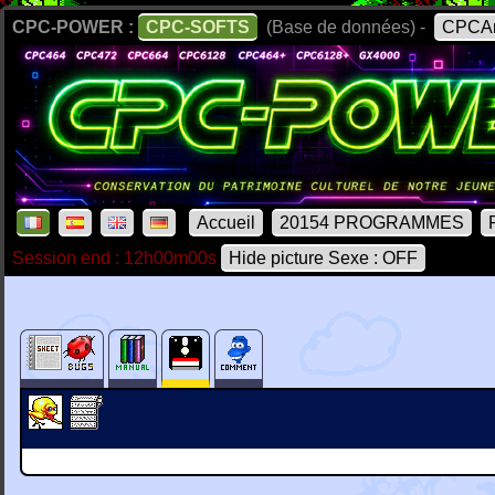
CPC-POWER :
CPC-SOFTS
(Base de données) -
CPCAr
Accueil
20154 PROGRAMMES
Session end : 12h00m00s
Hide picture Sexe : OFF