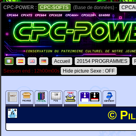
CPC-POWER :
CPC-SOFTS
(Base de données) -
CPCAr
Accueil
20154 PROGRAMMES
Session end : 12h00m00s
Hide picture Sexe : OFF
© Pil