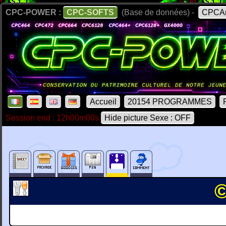
CPC-POWER :
CPC-SOFTS
(Base de données) -
CPCAr
Accueil
20154 PROGRAMMES
Session end : 12h00m00s
Hide picture Sexe : OFF
©