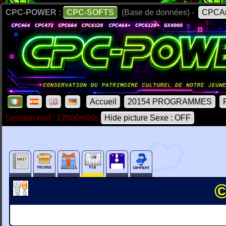
CPC-POWER :
CPC-SOFTS
(Base de données) -
CPCAr
Accueil
20154 PROGRAMMES
Session end : 12h00m00s
Hide picture Sexe : OFF
©