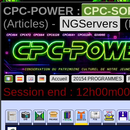
CPC-POWER :
CPC-SO
(Articles) -
NGServers
(
Accueil
20154 PROGRAMMES
Session end : 12h00m0