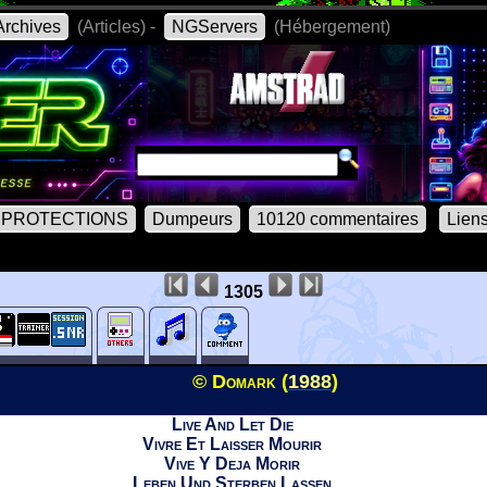
rchives
(Articles) -
NGServers
(Hébergement)
PROTECTIONS
Dumpeurs
10120 commentaires
Lien
1305
© Domark (
1988
)
Live And Let Die
Vivre Et Laisser Mourir
Vive Y Deja Morir
Leben Und Sterben Lassen