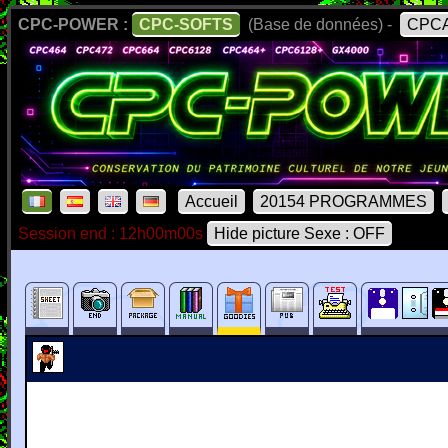
CPC-POWER :
CPC-SOFTS
(Base de données) -
CPCA
Accueil
20154 PROGRAMMES
Session end : 12h00m00s
Hide picture Sexe : OFF