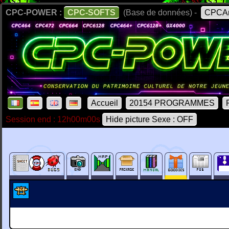
CPC-POWER :
CPC-SOFTS
(Base de données) -
CPCAr
Accueil
20154 PROGRAMMES
Session end : 12h00m00s
Hide picture Sexe : OFF