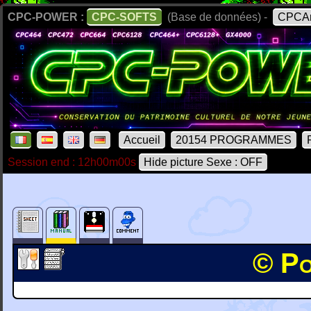
CPC-POWER :
CPC-SOFTS
(Base de données) -
CPCAr
Accueil
20154 PROGRAMMES
Session end : 12h00m00s
Hide picture Sexe : OFF
© Po