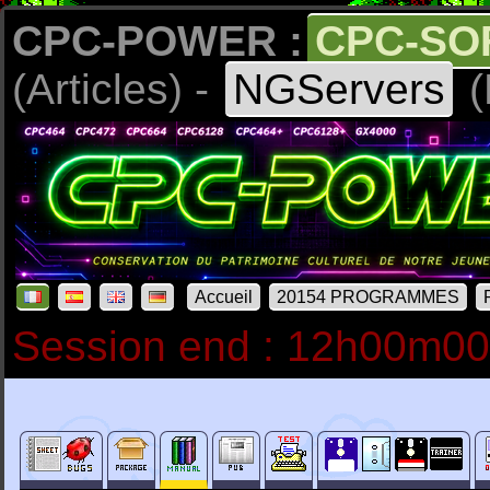
CPC-POWER :
CPC-SO
(Articles) -
NGServers
(
Accueil
20154 PROGRAMMES
Session end : 12h00m0