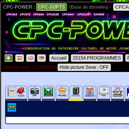
CPC-POWER :
CPC-SOFTS
(Base de données) -
CPCAr
Accueil
20154 PROGRAMMES
Session end : 12h00m00s
Hide picture Sexe : OFF