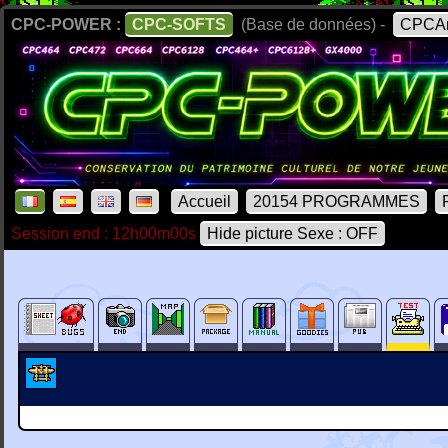
CPC-POWER :
CPC-SOFTS
(Base de données) -
CPCAr
Accueil
20154 PROGRAMMES
Session end : 12h00m00s
Hide picture Sexe : OFF