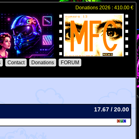
Donations 2026 : 410.00 €
s
Contact
Donations
FORUM
17.67 / 20.00