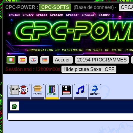
CPC-POWER :
CPC-SOFTS
(Base de données) -
CPCA
Accueil
20154 PROGRAMMES
Session end : 12h00m00s
Hide picture Sexe : OFF