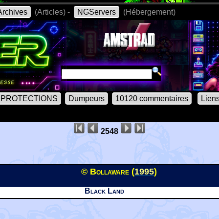
rchives
(Articles) -
NGServers
(Hébergement)
PROTECTIONS
Dumpeurs
10120 commentaires
Lien
2548
© Bollaware (
1995
)
Black Land