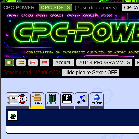
CPC-POWER :
CPC-SOFTS
(Base de données) -
CPCAr
Accueil
20154 PROGRAMMES
Session end : 12h00m00s
Hide picture Sexe : OFF