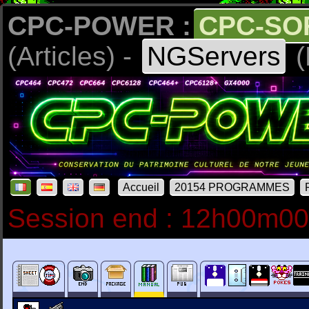
CPC-POWER :
CPC-SO
(Articles) -
NGServers
(
Accueil
20154 PROGRAMMES
Session end : 12h00m0