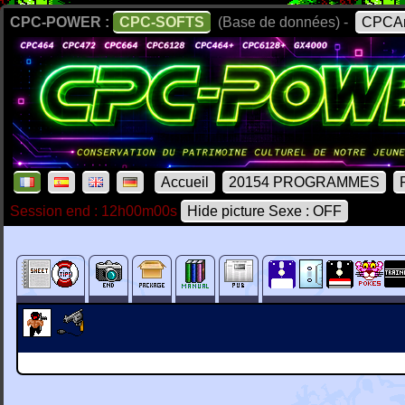
CPC-POWER :
CPC-SOFTS
(Base de données) -
CPCAr
Accueil
20154 PROGRAMMES
Session end : 12h00m00s
Hide picture Sexe : OFF