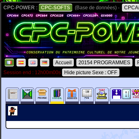
CPC-POWER :
CPC-SOFTS
(Base de données) -
CPCAr
Accueil
20154 PROGRAMMES
Session end : 12h00m00s
Hide picture Sexe : OFF