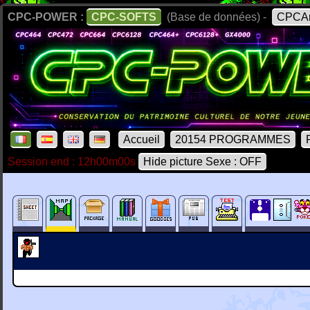
CPC-POWER :
CPC-SOFTS
(Base de données) -
CPCAr
Accueil
20154 PROGRAMMES
Session end : 12h00m00s
Hide picture Sexe : OFF