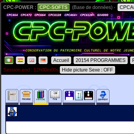
CPC-POWER :
CPC-SOFTS
(Base de données) -
CPCAr
Accueil
20154 PROGRAMMES
Session end : 12h00m00s
Hide picture Sexe : OFF