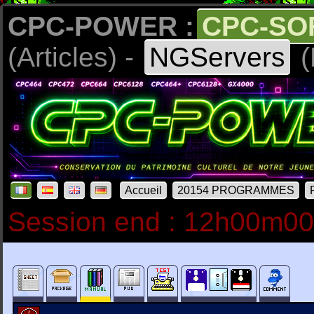
CPC-POWER :
CPC-SO
(Articles) -
NGServers
(
Accueil
20154 PROGRAMMES
Session end : 12h00m0