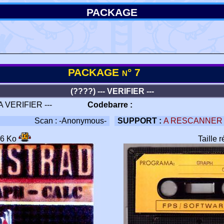
PACKAGE
PACKAGE n° 7
(????) --- VERIFIER ---
 A VERIFIER ---
Codebarre :
Scan : -Anonymous-
SUPPORT :
A RESCANNER
56 Ko
Taille 