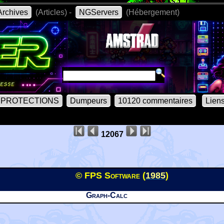
rchives
(Articles) -
NGServers
(Hébergement)
PROTECTIONS
Dumpeurs
10120 commentaires
Lien
12067
© FPS Software (
1985
)
Graph-Calc