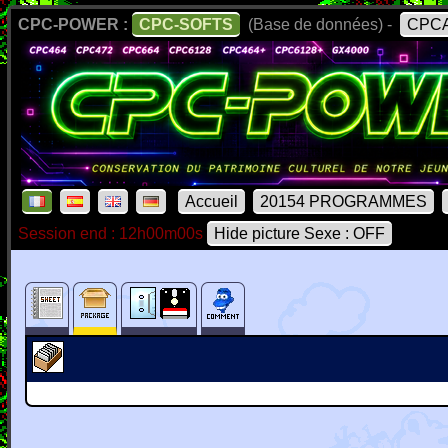
CPC-POWER :
CPC-SOFTS
(Base de données) -
CPCA
Accueil
20154 PROGRAMMES
Session end : 12h00m00s
Hide picture Sexe : OFF